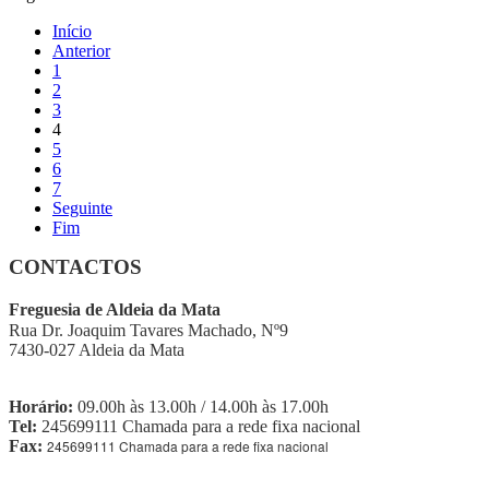
Início
Anterior
1
2
3
4
5
6
7
Seguinte
Fim
CONTACTOS
Freguesia de Aldeia da Mata
Rua Dr. Joaquim Tavares Machado, Nº9
7430-027 Aldeia da Mata
Horário:
09.00h às 13.00h / 14.00h às 17.00h
Tel:
245699111 Chamada para a rede fixa nacional
Fax:
245699111 Chamada para a rede fixa nacional