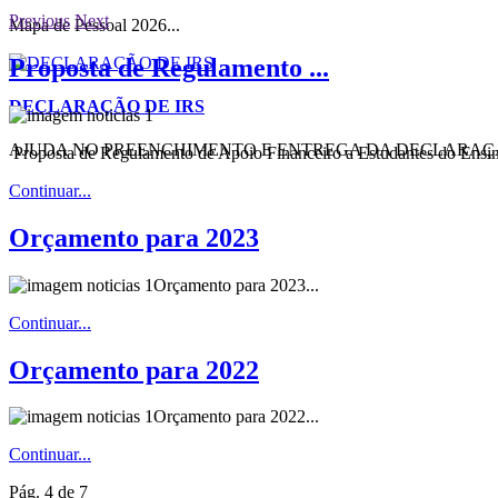
Previous
Next
Mapa de Pessoal 2026...
Proposta de Regulamento ...
DECLARAÇÃO DE IRS
AJUDA NO PREENCHIMENTO E ENTREGA DA DECLARAÇÃ
Proposta de Regulamento de Apoio Financeiro a Estudantes do Ensino
Continuar...
Orçamento para 2023
Orçamento para 2023...
Continuar...
Orçamento para 2022
Orçamento para 2022...
Continuar...
Pág. 4 de 7